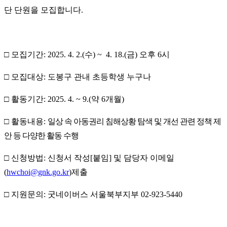
단 단원을 모집합니다
.
□
모집기간
: 2025. 4. 2.(수
) ~ 4. 18.(
금
)
오후
6
시
□
모집대상
:
도봉구 관내 초등학생 누구나
□
활동기간
: 2025. 4. ~ 9.(
약
6
개월
)
□
활동내용
:
일상 속 아동권리 침해상황 탐색 및 개선 관련 정책 제
안 등 다양한 활동 수행
□
신청방법
:
신청서 작성
[
붙임
]
및 담당자 이메일
(
hwchoi@gnk.go.kr
)
제출
□
지원문의
:
굿네이버스 서울북부지부
02-923-5440